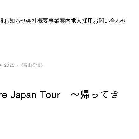
報
お知らせ
会社概要
事業案内
求人採用
お問い合わせ
ャズお遍路 2025〜《富山公演》
ecture Japan Tour 〜帰ってき