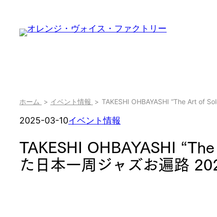
内
容
を
ス
キ
ッ
プ
現
ホーム
イベント情報
TAKESHI OHBAYASHI “The Art
在
2025-03-10
イベント情報
TAKESHI OHBAYASHI “The 
位
た日本一周ジャズお遍路 20
置