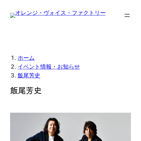
内
容
を
ス
キ
ッ
現
ホーム
プ
在
イベント情報・お知らせ
飯尾芳史
位
飯尾芳史
置