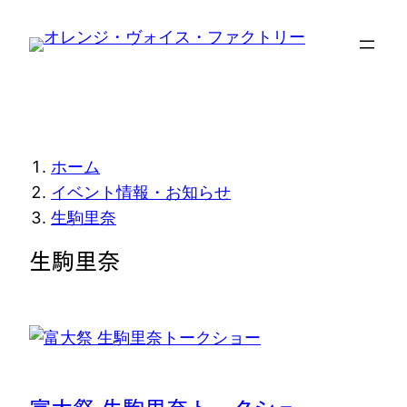
内
容
を
ス
キ
ッ
現
ホーム
プ
在
イベント情報・お知らせ
生駒里奈
位
生駒里奈
置
富大祭 生駒里奈トークショー