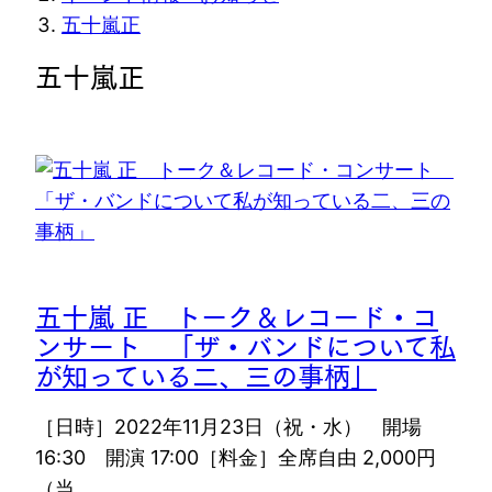
在
五十嵐正
位
五十嵐正
置
五十嵐 正 トーク＆レコード・コ
ンサート 「ザ・バンドについて私
が知っている二、三の事柄」
［日時］2022年11月23日（祝・水） 開場
16:30 開演 17:00［料金］全席自由 2,000円
（当…