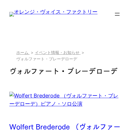
内
容
を
ス
キ
ッ
現
ホーム
イベント情報・お知らせ
プ
ヴォルファート・ブレーデローデ
在
ヴォルファート・ブレーデローデ
位
置
Wolfert Brederode （ヴォルファー