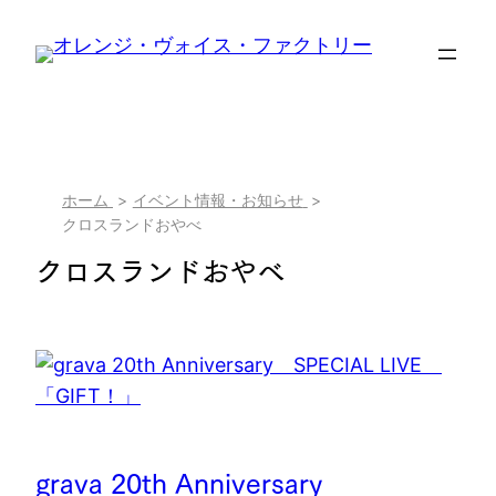
内
容
を
ス
キ
ッ
現
ホーム
イベント情報・お知らせ
プ
クロスランドおやべ
在
クロスランドおやべ
位
置
grava 20th Anniversary